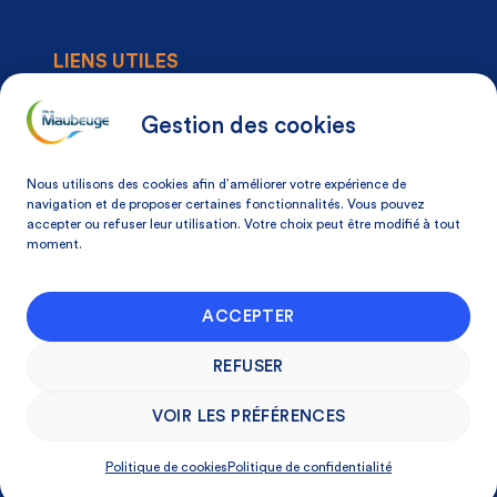
LIENS UTILES
Agenda
Actualités
Gestion des cookies
Articles à la une
Démarches
Nous utilisons des cookies afin d’améliorer votre expérience de
Mon espace citoyen
navigation et de proposer certaines fonctionnalités. Vous pouvez
accepter ou refuser leur utilisation. Votre choix peut être modifié à tout
Mon avis, ma ville
moment.
NOS COORDONNÉES
ACCEPTER
Place Du Docteur Pierre-Forest 59600
Maubeuge, France
REFUSER
03 27 53 75 75
VOIR LES PRÉFÉRENCES
Politique de cookies
Politique de confidentialité