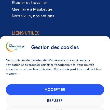
Étudier et travailler
Que faire à Maubeuge
Notre ville, nos actions
LIENS UTILES
Agenda
Actualités
Gestion des cookies
Articles à la une
Démarches
Nous utilisons des cookies afin d’améliorer votre expérience de
Mon espace citoyen
navigation et de proposer certaines fonctionnalités. Vous pouvez
accepter ou refuser leur utilisation. Votre choix peut être modifié à tout
Mon avis, ma ville
moment.
NOS COORDONNÉES
ACCEPTER
Place Du Docteur Pierre-Forest 59600
Maubeuge, France
REFUSER
03 27 53 75 75