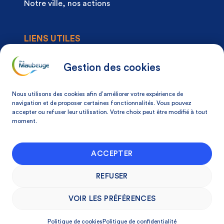
Notre ville, nos actions
LIENS UTILES
Agenda
Actualités
Gestion des cookies
Articles à la une
Démarches
Nous utilisons des cookies afin d’améliorer votre expérience de
Mon espace citoyen
navigation et de proposer certaines fonctionnalités. Vous pouvez
accepter ou refuser leur utilisation. Votre choix peut être modifié à tout
Mon avis, ma ville
moment.
NOS COORDONNÉES
ACCEPTER
Place Du Docteur Pierre-Forest 59600
Maubeuge, France
REFUSER
03 27 53 75 75
VOIR LES PRÉFÉRENCES
Politique de cookies
Politique de confidentialité