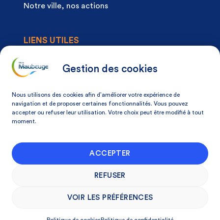
Notre ville, nos actions
LIENS UTILES
Agenda
Actualités
Gestion des cookies
Articles à la une
Démarches
Nous utilisons des cookies afin d’améliorer votre expérience de
Mon espace citoyen
navigation et de proposer certaines fonctionnalités. Vous pouvez
accepter ou refuser leur utilisation. Votre choix peut être modifié à tout
Mon avis, ma ville
moment.
NOS COORDONNÉES
ACCEPTER
Place Du Docteur Pierre-Forest 59600
Maubeuge, France
REFUSER
03 27 53 75 75
VOIR LES PRÉFÉRENCES