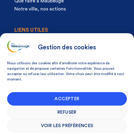
Que faire à Maubeuge
Notre ville, nos actions
LIENS UTILES
Agenda
Actualités
Gestion des cookies
Articles à la une
Démarches
Nous utilisons des cookies afin d’améliorer votre expérience de
Mon espace citoyen
navigation et de proposer certaines fonctionnalités. Vous pouvez
accepter ou refuser leur utilisation. Votre choix peut être modifié à tout
Mon avis, ma ville
moment.
NOS COORDONNÉES
ACCEPTER
Place Du Docteur Pierre-Forest 59600
Maubeuge, France
REFUSER
03 27 53 75 75
VOIR LES PRÉFÉRENCES