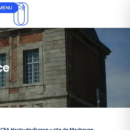
MENU
ce
CFA Hauts-de-France – site de Maubeuge