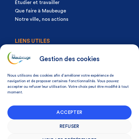
Étudier et travailler
Que faire à Maubeuge
Notre ville, nos actions
LIENS UTILES
Agenda
Actualités
Gestion des cookies
Articles à la une
Démarches
Nous utilisons des cookies afin d’améliorer votre expérience de
Mon espace citoyen
navigation et de proposer certaines fonctionnalités. Vous pouvez
accepter ou refuser leur utilisation. Votre choix peut être modifié à tout
Mon avis, ma ville
moment.
NOS COORDONNÉES
ACCEPTER
Place Du Docteur Pierre-Forest 59600
Maubeuge, France
REFUSER
03 27 53 75 75