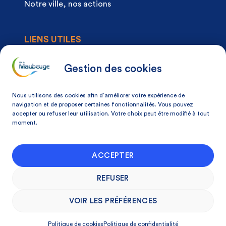
Notre ville, nos actions
LIENS UTILES
Agenda
Actualités
Gestion des cookies
Articles à la une
Démarches
Nous utilisons des cookies afin d’améliorer votre expérience de
Mon espace citoyen
navigation et de proposer certaines fonctionnalités. Vous pouvez
accepter ou refuser leur utilisation. Votre choix peut être modifié à tout
Mon avis, ma ville
moment.
NOS COORDONNÉES
ACCEPTER
Place Du Docteur Pierre-Forest 59600
Maubeuge, France
REFUSER
03 27 53 75 75
VOIR LES PRÉFÉRENCES
Politique de cookies
Politique de confidentialité