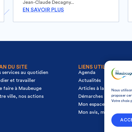
Jean-Claude Decagny...
EN SAVOIR PLUS
AN DU SITE
LIENS UTILES
 services au quotidien
Agenda
dier et travailler
Actualités
e faire à Maubeuge
Articles à la une
Nous utiliso
proposer cer
re ville, nos actions
Démarches
Votre choix 
Mon espace citoyen
Mon avis, ma ville
ACC