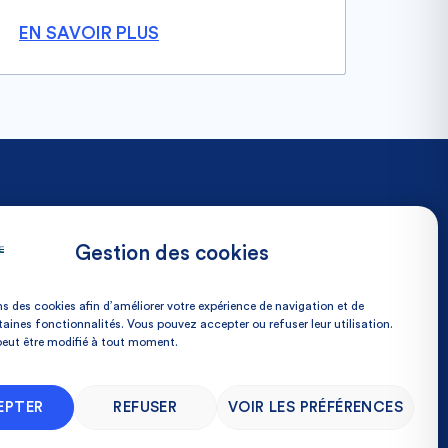
EN SAVOIR PLUS
NOS COORDONNÉES
Place Du Docteur Pierre-
Gestion des cookies
Forest 59600 Maubeuge,
France
ns des cookies afin d’améliorer votre expérience de navigation et de
taines fonctionnalités. Vous pouvez accepter ou refuser leur utilisation.
03 27 53 75 75
peut être modifié à tout moment.
EPTER
REFUSER
VOIR LES PRÉFÉRENCES