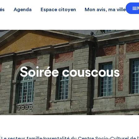
és
Agenda
Espace citoyen
Mon avis, ma ville
Soirée couscous
Le secteur famille/parentalité du Centre Socio-Culturel de 