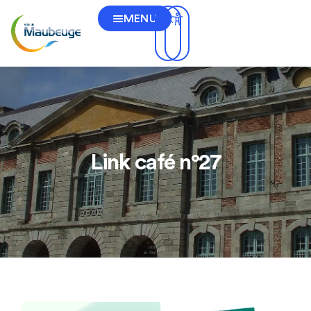
MENU
Link café n°27