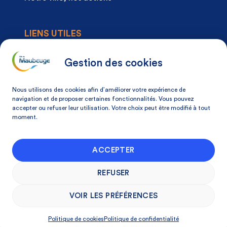
LIENS UTILES
Agenda
Actualités
Gestion des cookies
Articles à la une
Démarches
Nous utilisons des cookies afin d’améliorer votre expérience de
Mon espace citoyen
navigation et de proposer certaines fonctionnalités. Vous pouvez
accepter ou refuser leur utilisation. Votre choix peut être modifié à tout
Mon avis, ma ville
moment.
NOS COORDONNÉES
ACCEPTER
Place Du Docteur Pierre-Forest 59600
Maubeuge, France
REFUSER
03 27 53 75 75
VOIR LES PRÉFÉRENCES
Politique de cookies
Politique de confidentialité