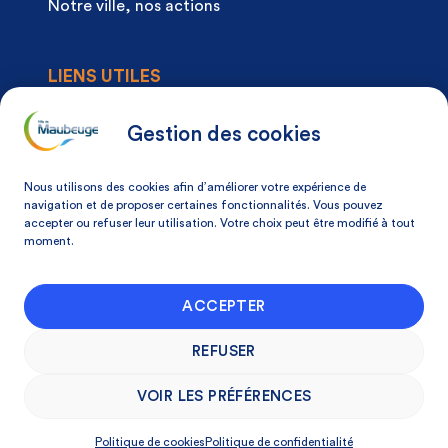
Notre ville, nos actions
LIENS UTILES
Agenda
Actualités
Gestion des cookies
Articles à la une
Démarches
Nous utilisons des cookies afin d’améliorer votre expérience de
Mon espace citoyen
navigation et de proposer certaines fonctionnalités. Vous pouvez
accepter ou refuser leur utilisation. Votre choix peut être modifié à tout
Mon avis, ma ville
moment.
NOS COORDONNÉES
ACCEPTER
Place Du Docteur Pierre-Forest 59600
Maubeuge, France
REFUSER
03 27 53 75 75
VOIR LES PRÉFÉRENCES
Politique de cookies
Politique de confidentialité