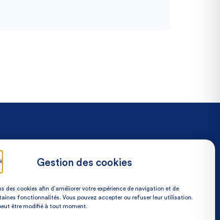
NOS COORDONNÉES
Place Du Docteur Pierre-
Gestion des cookies
Forest 59600 Maubeuge,
France
ns des cookies afin d’améliorer votre expérience de navigation et de
taines fonctionnalités. Vous pouvez accepter ou refuser leur utilisation.
03 27 53 75 75
peut être modifié à tout moment.