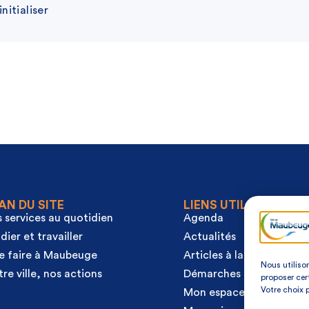
initialiser
AN DU SITE
LIENS UTILES
 services au quotidien
Agenda
dier et travailler
Actualités
e faire à Maubeuge
Articles à la une
Nous utiliso
re ville, nos actions
Démarches
proposer cer
Votre choix 
Mon espace citoyen